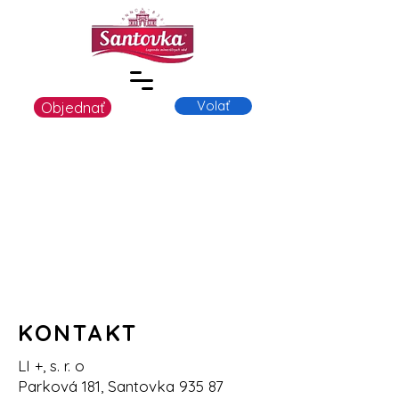
Volať
Objednať
KONTAKT
LI +, s. r. o
Parková 181, Santovka 935 87