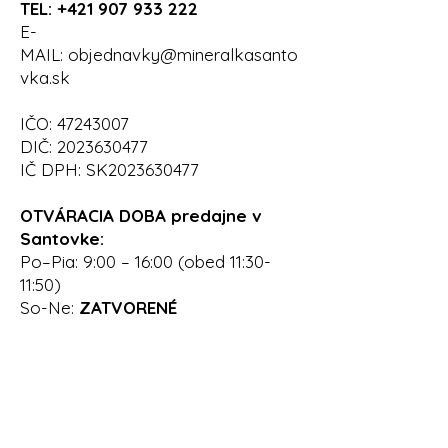
TEL:
+421 907 933 222
​E-
MAIL:
objednavky@mineralkasanto
vka.sk
IČO:
47243007
DIČ:
2023630477
IČ DPH: SK2023630477
OTVÁRACIA DOBA predajne v
Santovke:
Po–Pia: 9:00 – 16:00 (obed 11:30-
11:50)
​So-Ne:
ZATVORENÉ​